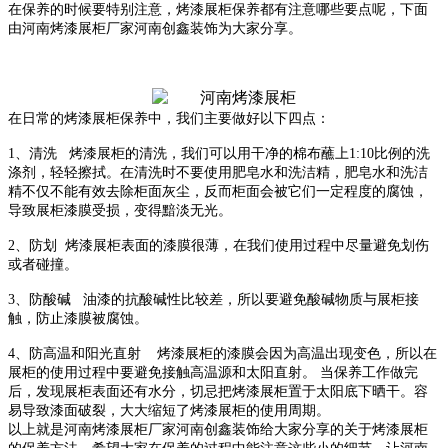
在保养的时候要特别注意，
烤漆展柜保养都有注意哪些要点呢
，下面
由河南烤漆展柜厂家河南创鑫装饰为大家分享。
在日常的烤漆展柜保养中，我们主要做好以下四点：
1、清洗 烤漆展柜的清洗，我们可以用干净的棉布蘸上1:10比例的洗
涤剂，轻轻擦拭。在清洗时不要使用肥皂水和洗洁精，肥皂水和洗洁
精不仅不能有效去除柜面灰尘，反而柜面会被它们一定程度的腐蚀，
导致展柜漆膜受损，变得黯淡无光。
2、防划 烤漆展柜表面的漆膜很薄，在我们使用过程中尽量避免划伤
或者碰撞。
3、防酸碱 油漆的抗酸碱性比较差，所以要避免酸碱物质与展柜接
触，防止漆膜被腐蚀。
4、防高温和阳光直射 烤漆展柜的漆膜会因为高温出现变色，所以在
展柜的使用过程中要避免接触高温源和太阳直射。 当保养工作做完
后，发现展柜表面还有水分，切忌把烤漆展柜置于太阳底下晒干。容
易导致漆面破裂，大大缩短了烤漆展柜的使用周期。
以上就是河南烤漆展柜厂家河南创鑫装饰给大家分享的关于烤漆展柜