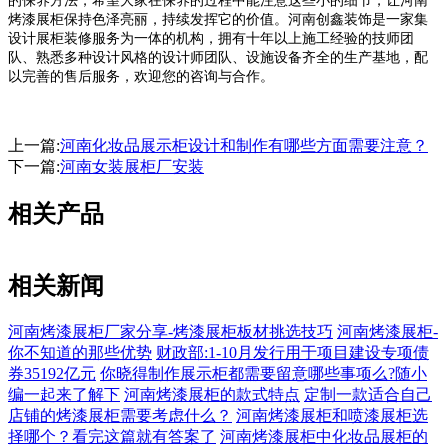
的保养方法，希望大家在保养的过程中能注意这些小的细节，让河南
烤漆展柜保持色泽亮丽，持续发挥它的价值。河南创鑫装饰是一家集
设计展柜装修服务为一体的机构，拥有十年以上施工经验的技师团
队、熟悉多种设计风格的设计师团队、设施设备齐全的生产基地，配
以完善的售后服务，欢迎您的咨询与合作。
上一篇:
河南化妆品展示柜设计和制作有哪些方面需要注意？
下一篇:
河南女装展柜厂安装
相关产品
相关新闻
河南烤漆展柜厂家分享-烤漆展柜板材挑选技巧
河南烤漆展柜-
你不知道的那些优势
财政部:1-10月发行用于项目建设专项债
券35192亿元
你晓得制作展示柜都需要留意哪些事项么?随小
编一起来了解下
河南烤漆展柜的款式特点
定制一款适合自己
店铺的烤漆展柜需要考虑什么？
河南烤漆展柜和喷漆展柜选
择哪个？看完这篇就有答案了
河南烤漆展柜中化妆品展柜的