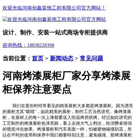
欢迎光临河南创鑫装饰工程有限公司官方网站！
设计、制作、安装一站式商场专柜提供商
咨询热线：18838228398
当前位置：
首页
>
新闻动态
>
常见问题
河南烤漆展柜厂家分享烤漆展
柜保养注意要点
我们在逛街时经常看见的精美展柜大多都是烤漆展柜。因为漂亮
的展柜尤其“吸睛”，如此精美的展柜，制作工艺当然讲究。像烤漆展
柜，在基材上的每一次上漆都要送入恒温烤房烘烤。经过如此讲究的
工艺制作的烤漆展柜色泽亮丽，看上去很大气上档次，给消费者很强
的视觉冲击效果。烤漆展柜和汽车表面一样，怕被硬物碰撞刮花，所
以在平时的使用和保养中我们都要特别注意，避免碰撞。那
烤漆展柜