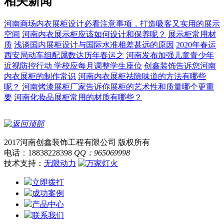
相关新闻
河南商场内衣展柜设计必看注意事项，打造吸客又实用的展示
空间
河南内衣展示柜应该如何设计和保养呢？
展示柜常用材
质
浅谈国内展柜设计与国际水准相差甚远的原因
2020年春运
西安局动车组配属数达历年春运之
河南发布加强儿童青少年
近视防控行动 学校应每月调整学生座位
创鑫装饰告诉您河南
内衣展柜的制作常识
河南内衣展柜祛除味道的方法有哪些
呢？
河南烤漆展柜厂家告诉你展柜的艺术性和质量哪个更重
要
河南化妆品展柜常用的材质有哪些？
2017河南创鑫装饰工程有限公司 版权所有
电话：18838228398
QQ：965069998
技术支持：
无限动力
立即拨打
成功案例
产品中心
联系我们